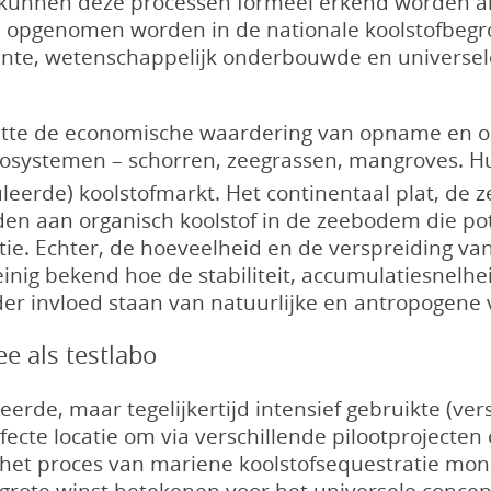
n kunnen deze processen formeel erkend worden als
en opgenomen worden in de nationale koolstofbegrot
ente, wetenschappelijk onderbouwde en universel
chtte de economische waardering van opname en op
osystemen – schorren, zeegrassen, mangroves. 
guleerde) koolstofmarkt. Het continentaal plat, 
en aan organisch koolstof in de zeebodem die pote
ie. Echter, de hoeveelheid en de verspreiding van
inig bekend hoe de stabiliteit, accumulatiesnelhe
er invloed staan van natuurlijke en antropogene
e als testlabo
rde, maar tegelijkertijd intensief gebruikte (ver
cte locatie om via verschillende pilootprojecten
 het proces van mariene koolstofsequestratie mon
n grote winst betekenen voor het universele conce