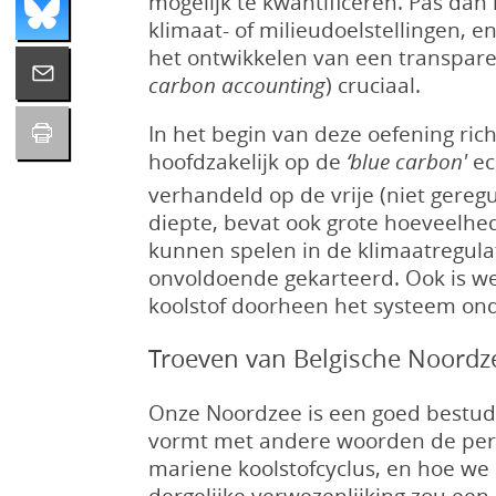
mogelijk te kwantificeren. Pas da
klimaat- of milieudoelstellingen, 
het ontwikkelen van een transpar
carbon accounting
) cruciaal.
In het begin van deze oefening ri
hoofdzakelijk op de
‘blue carbon'
ec
verhandeld op de vrije (niet gere
diepte, bevat ook grote hoeveelhed
kunnen spelen in de klimaatregulat
onvoldoende gekarteerd. Ook is we
koolstof doorheen het systeem ond
Troeven van Belgische Noordze
Onze Noordzee is een goed bestudee
vormt met andere woorden de perfe
mariene koolstofcyclus, en hoe we
dergelijke verwezenlijking zou ee