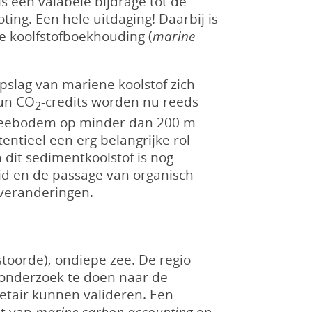
 een valabele bijdrage tot de
ing. Een hele uitdaging! Daarbij is
e koolfstofboekhouding (
marine
slag van mariene koolstof zich
Hun CO
-credits worden nu reeds
2
de zeebodem op minder dan 200 m
ntieel een erg belangrijke rol
 dit sedimentkoolstof is nog
id en de passage van organisch
 veranderingen.
stoorde), ondiepe zee. De regio
 onderzoek te doen naar de
etair kunnen valideren. Een
pt van
marine carbon accounting
en