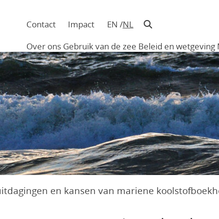
Contact
Impact
EN
NL
Navigatie
in
Over ons
Gebruik van de zee
Beleid en wetgeving
hoofding
Main
navigation
uitdagingen en kansen van mariene koolstofboekh