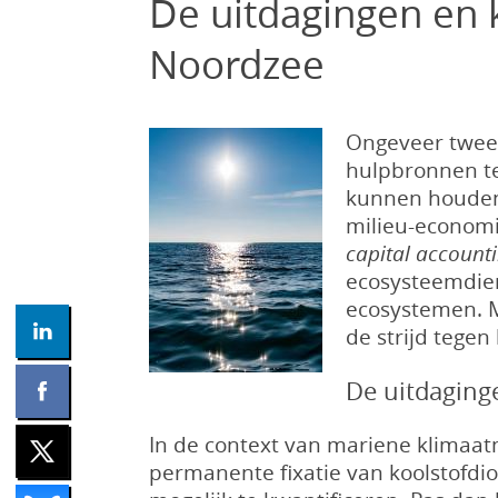
De uitdagingen en 
Noordzee
Ongeveer twee 
hulpbronnen te
kunnen houden 
milieu-economi
capital accounti
ecosysteemdien
ecosystemen. M
de strijd tege
De uitdaging
In de context van mariene klimaatm
permanente fixatie van koolstofdi