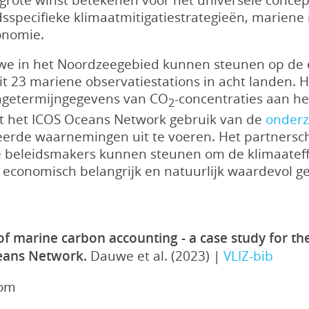
sspecifieke klimaatmitigatiestrategieën, mariene 
onomie.
at we in het Noordzeegebied kunnen steunen op de 
t 23 mariene observatiestations in acht landen. 
angetermijngegevens van CO
-concentraties aan h
2
kt het ICOS Oceans Network gebruik van de
onderz
iceerde waarnemingen uit te voeren. Het partnersc
 beleidsmakers kunnen steunen om de klimaateffe
 economisch belangrijk en natuurlijk waardevol ge
of marine carbon accounting - a case study for t
ceans Network.
Dauwe et al. (2023) |
VLIZ-bib
com