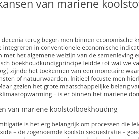
kansen van mariene koolst
decenia terug begon men binnen economische kri
 integreren in conventionele economische indicat
met het algemene welzijn van de samenleving en 
sch boekhoudkundigprincipe leidde tot wat we 
ng’
, zijnde het toekennen van een monetaire wa
sten of natuurwaarden. Initieel focuste men hierb
aar gezien het grote maatschappelijke belang van
n klimaatopwarming – is er binnen het mariene do
en van mariene koolstofboekhouding
itigatie is het erg belangrijk om processen die l
oxide – de zogenoemde koolstofsequestratie – goe