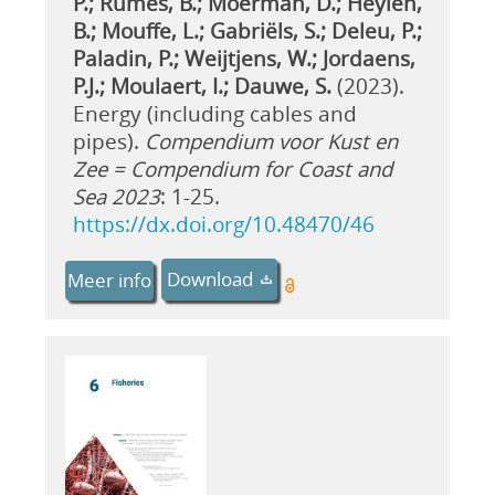
P.; Rumes, B.; Moerman, D.; Heylen,
B.; Mouffe, L.; Gabriëls, S.; Deleu, P.;
Paladin, P.; Weijtjens, W.; Jordaens,
P.J.; Moulaert, I.; Dauwe, S.
(2023).
Energy (including cables and
pipes).
Compendium voor Kust en
Zee = Compendium for Coast and
Sea 2023
: 1-25.
https://dx.doi.org/10.48470/46
Download
Meer info