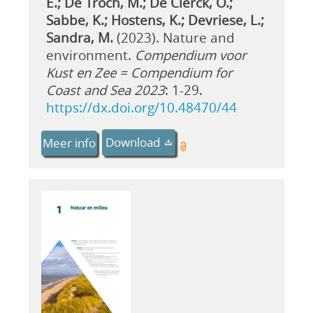
E.; De Troch, M.; De Clerck, O.;
Sabbe, K.; Hostens, K.; Devriese, L.;
Sandra, M.
(2023). Nature and
environment.
Compendium voor
Kust en Zee = Compendium for
Coast and Sea 2023
: 1-29.
https://dx.doi.org/10.48470/44
Download
Meer info