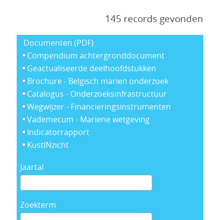
145 records gevonden
Documenten (PDF)
Compendium achtergronddocument
Geactualiseerde deelhoofdstukken
Brochure - Belgisch marien onderzoek
Catalogus - Onderzoeksinfrastructuur
Wegwijzer - Financieringsinstrumenten
Vademecum - Mariene wetgeving
Indicatorrapport
KustINzicht
Jaartal
Zoekterm