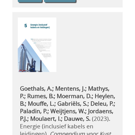
Goethals, A.; Mentens, J.; Mathys,
P.; Rumes, B.; Moerman, D.; Heylen,
B.; Mouffe, L.; Gabriëls, S.; Deleu, P.;
Paladin, P.; Weijtjens, W.; Jordaens,
P.J.; Moulaert, I.; Dauwe, S.
(2023).
Energie (inclusief kabels en
leidingen).
Compendium voor Kust