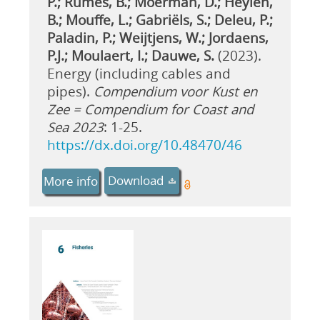
P.; Rumes, B.; Moerman, D.; Heylen,
B.; Mouffe, L.; Gabriëls, S.; Deleu, P.;
Paladin, P.; Weijtjens, W.; Jordaens,
P.J.; Moulaert, I.; Dauwe, S.
(2023).
Energy (including cables and
pipes).
Compendium voor Kust en
Zee = Compendium for Coast and
Sea 2023
: 1-25.
https://dx.doi.org/10.48470/46
Download
More info