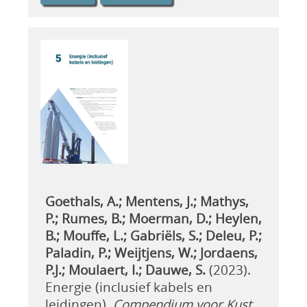
Goethals, A.; Mentens, J.; Mathys,
P.; Rumes, B.; Moerman, D.; Heylen,
B.; Mouffe, L.; Gabriëls, S.; Deleu, P.;
Paladin, P.; Weijtjens, W.; Jordaens,
P.J.; Moulaert, I.; Dauwe, S.
(2023).
Energie (inclusief kabels en
leidingen).
Compendium voor Kust