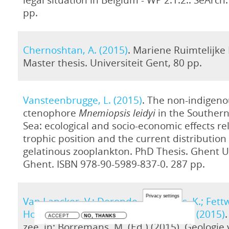
pp.
Chernoshtan, A. (2015)
. Mariene Ruimtelijke 
Master thesis. Universiteit Gent, 80 pp.
Vansteenbrugge, L. (2015)
. The non-indigeno
ctenophore
Mnemiopsis leidyi
in the Southern
Sea: ecological and socio-economic effects rel
trophic position and the current distribution 
gelatinous zooplankton. PhD Thesis. Ghent Un
Ghent. ISBN 978-90-5989-837-0. 287 pp.
Privacy settings
Van Lancker, V.; Deronde, B.; De Vos, K.; Fettw
Houthuys, R.; Martens, C.; Mathys, M. (2015)
ACCEPT
NO, THANKS
zee, in: Borremans, M. (Ed.) (2015). Geologie