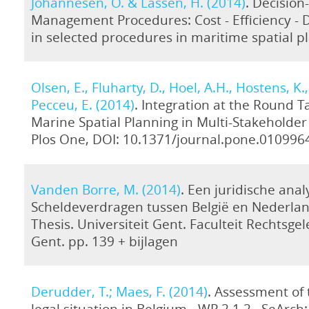
Johannesen, O. & Lassen, H. (2014)
. Decisio
Management Procedures: Cost - Efficiency -
in selected procedures in maritime spatial p
Olsen, E., Fluharty, D., Hoel, A.H., Hostens, K.,
Pecceu, E. (2014)
. Integration at the Round T
Marine Spatial Planning in Multi-Stakeholder 
Plos One, DOI: 10.1371/journal.pone.010996
Vanden Borre, M. (2014)
. Een juridische ana
Scheldeverdragen tussen België en Nederla
Thesis. Universiteit Gent. Faculteit Rechtsge
Gent. pp. 139 + bijlagen
Derudder, T.; Maes, F. (2014)
. Assessment of 
legal situation in Belgium - WP 2.1.2.. SeArch: [