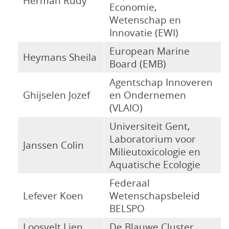
Herman Rudy
Economie,
Wetenschap en
Innovatie (EWI)
European Marine
Heymans Sheila
Board (EMB)
Agentschap Innoveren
Ghijselen Jozef
en Ondernemen
(VLAIO)
Universiteit Gent,
Laboratorium voor
Janssen Colin
Milieutoxicologie en
Aquatische Ecologie
Federaal
Lefever Koen
Wetenschapsbeleid
BELSPO
Loosvelt Lien
De Blauwe Cluster