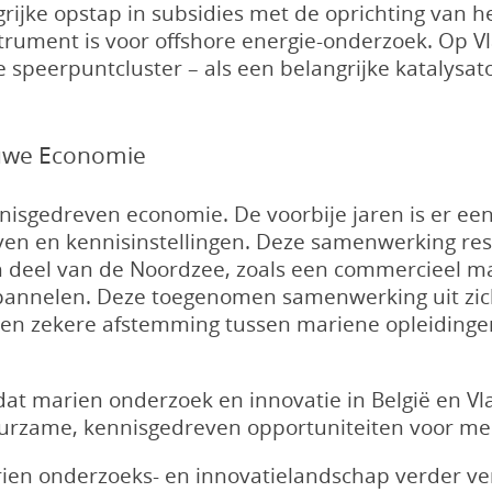
rijke opstap in subsidies met de oprichting van h
nstrument is voor offshore energie-onderzoek. Op 
 speerpuntcluster – als een belangrijke katalysa
lauwe Economie
nisgedreven economie. De voorbije jaren is er een 
en en kennisinstellingen. Deze samenwerking res
ch deel van de Noordzee, zoals een commercieel ma
epannelen. Deze toegenomen samenwerking uit zic
t een zekere afstemming tussen mariene opleiding
dat marien onderzoek en innovatie in België en V
rzame, kennisgedreven opportuniteiten voor men
arien onderzoeks- en innovatielandschap verder 