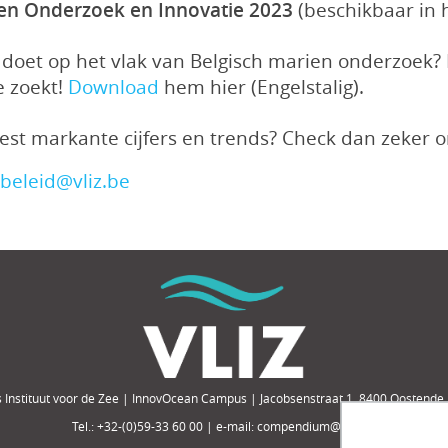
ien Onderzoek en Innovatie 2023
(beschikbaar in 
doet op het vlak van Belgisch marien onderzoek? 
e zoekt!
Download
hem hier (Engelstalig).
est markante cijfers en trends? Check dan zeker 
:
beleid@vliz.be
 Instituut voor de Zee | InnovOcean Campus | Jacobsenstraat 1, 8400 Oostende,
Tel.: +32-(0)59-33 60 00 | e-mail: compendium@vliz.be