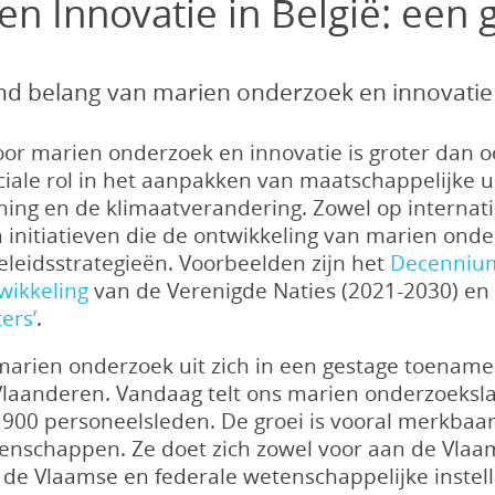
n Innovatie in België: een 
d belang van marien onderzoek en innovatie
or marien onderzoek en innovatie is groter dan o
ciale rol in het aanpakken van maatschappelijke u
ning en de klimaatverandering. Zowel op internat
 initiatieven die de ontwikkeling van marien onde
eleidsstrategieën. Voorbeelden zijn het
Decenniu
ikkeling
van de Verenigde Naties (2021-2030) e
ers’
.
rien onderzoek uit zich in een gestage toename 
 Vlaanderen. Vandaag telt ons marien onderzoeks
00 personeelsleden. De groei is vooral merkbaa
enschappen. Ze doet zich zowel voor aan de Vlaam
 de Vlaamse en federale wetenschappelijke instel