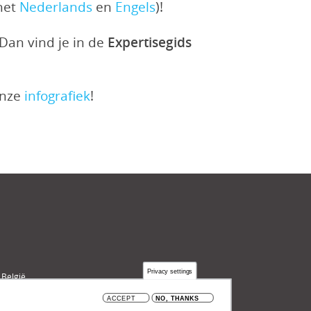
het
Nederlands
en
Engels
)!
Dan vind je in de
Expertisegids
onze
infografiek
!
Privacy settings
 België
ACCEPT
NO, THANKS