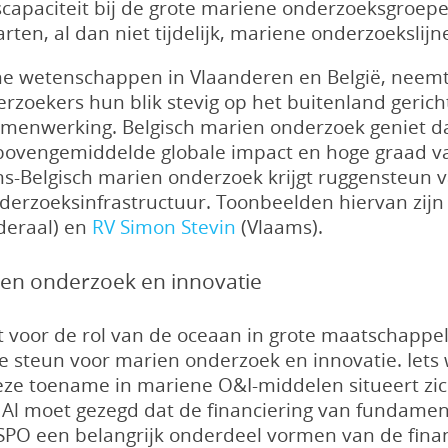
capaciteit bij de grote mariene onderzoeksgroepen
ten, al dan niet tijdelijk, mariene onderzoekslijn
 wetenschappen in Vlaanderen en België, neemt o
oekers hun blik stevig op het buitenland gericht
samenwerking. Belgisch marien onderzoek geniet d
n bovengemiddelde globale impact en hoge graad 
ams-Belgisch marien onderzoek krijgt ruggensteu
 onderzoeksinfrastructuur. Toonbeelden hiervan z
deraal) en
RV Simon Stevin
(Vlaams).
ien onderzoek en innovatie
voor de rol van de oceaan in grote maatschappelij
e steun voor marien onderzoek en innovatie. Iets w
e toename in mariene O&I-middelen situeert zich
 Al moet gezegd dat de financiering van fundame
SPO een belangrijk onderdeel vormen van de fina