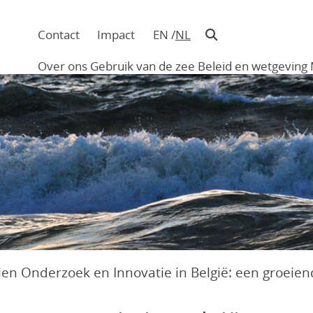
Contact
Impact
EN
NL
Navigatie
in
Over ons
Gebruik van de zee
Beleid en wetgeving
hoofding
Main
navigation
en Onderzoek en Innovatie in België: een groeie