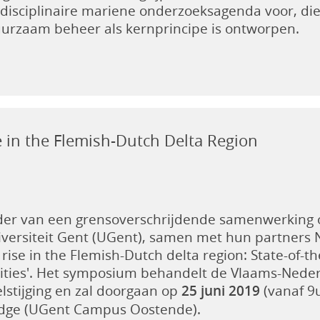
sdisciplinaire mariene onderzoeksagenda voor, di
rzaam beheer als kernprincipe is ontworpen.
e in the Flemish-Dutch Delta Region
ader van een grensoverschrijdende samenwerking
iversiteit Gent (UGent), samen met hun partners 
l rise in the Flemish-Dutch delta region: State-of-t
ities'. Het symposium behandelt de Vlaams-Neder
lstijging en zal doorgaan op
25 juni 2019
(vanaf 9
dge (UGent Campus Oostende).