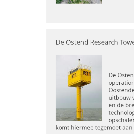
De Ostend Research Towe
De Ostend
operation
Oostende 
uitbouw v
en de br
technolo
opschalen
komt hiermee tegemoet aan d