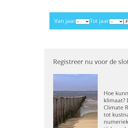
Van jaar
Tot jaar
Registreer nu voor de slo
Hoe kunn
klimaat? 
Climate R
tot kustn
numeriek