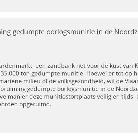
ming gedumpte oorlogsmunitie in de Noordz
ardenmarkt, een zandbank net voor de kust van Kn
g 35.000 ton gedumpte munitie. Hoewel er tot op 
mariene milieu of de volksgezondheid, wil de Vla
‘Opruiming gedumpte oorlogsmunitie in de Noordze
ve manier deze munitiestortplaats veilig en tijds- 
orden opgeruimd.