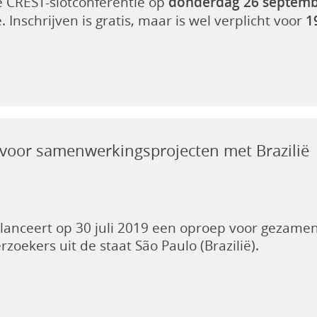
e CREST-slotconferentie op
donderdag 26 septemb
 Inschrijven is gratis, maar is wel verplicht voor
1
voor samenwerkingsprojecten met Brazilië
anceert op 30 juli 2019 een oproep voor gezamenl
zoekers uit de staat São Paulo (Brazilië).