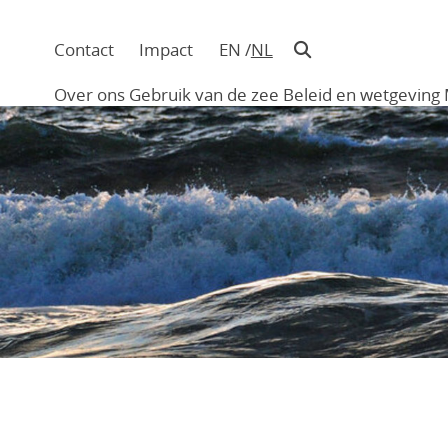
Contact
Impact
EN
NL
Navigatie
in
Over ons
Gebruik van de zee
Beleid en wetgeving
hoofding
Main
navigation