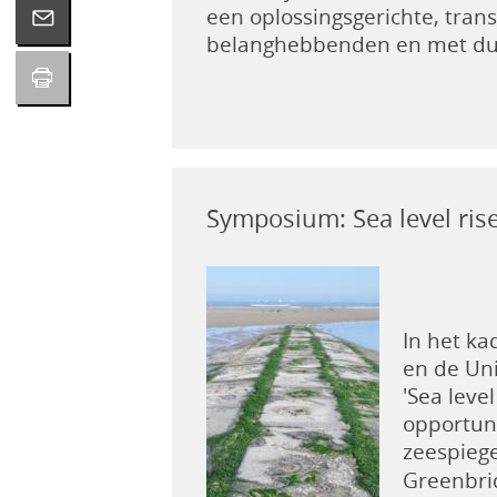
een oplossingsgerichte, tran
belanghebbenden en met duu
Symposium: Sea level ris
In het k
en de Un
'Sea leve
opportun
zeespiege
Greenbri