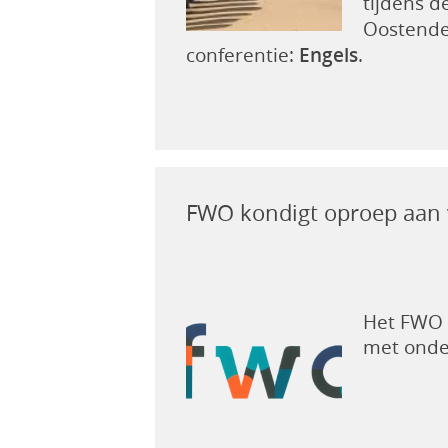
tijdens d
Oostende.
conferentie:
Engels
.
FWO kondigt oproep aan 
Het FWO l
met onder